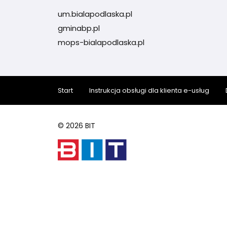
um.bialapodlaska.pl
gminabp.pl
mops-bialapodlaska.pl
Start
Instrukcja obsługi dla klienta e-usług
© 2026 BIT