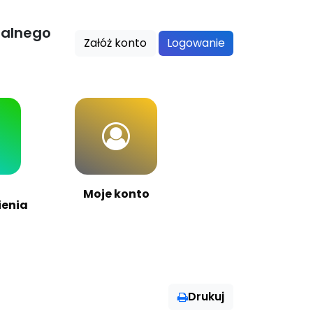
nalnego
Załóż konto
Logowanie
Moje konto
enia
Drukuj