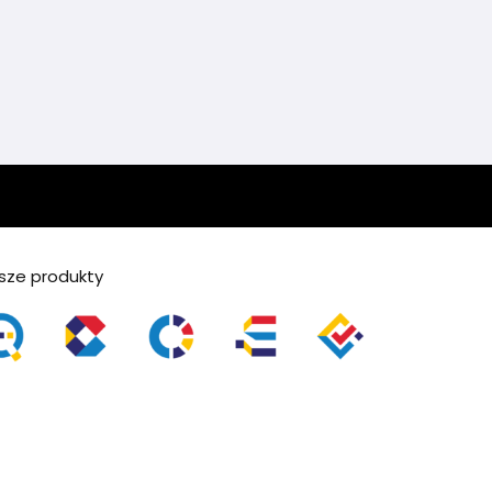
sze produkty
artSite Lupe
SmartSite CMS
SmartSite Organizator
SmartSite eKolejka
SmartSite eUsługi