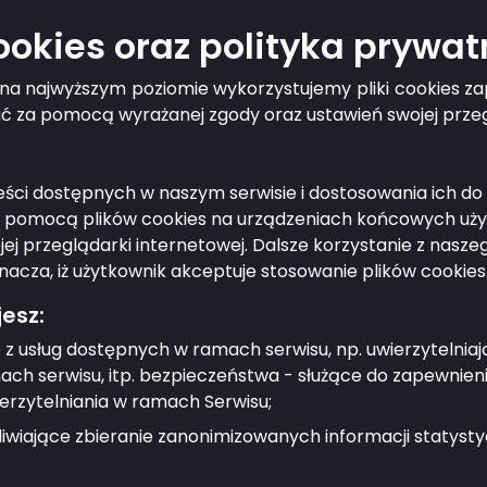
cookies oraz polityka prywat
g na najwyższym poziomie wykorzystujemy pliki cookies 
ć tę sprawę?
ać za pomocą wyrażanej zgody oraz ustawień swojej przeg
treści dostępnych w naszym serwisie i dostosowania ich 
a pomocą plików cookies na urządzeniach końcowych użyt
j przeglądarki internetowej. Dalsze korzystanie z nasz
nacza, iż użytkownik akceptuje stosowanie plików cookies
esz:
 z usług dostępnych w ramach serwisu, np. uwierzytelnia
ch serwisu, itp. bezpieczeństwa - służące do zapewnien
erzytelniania w ramach Serwisu;
wiające zbieranie zanonimizowanych informacji statystyc