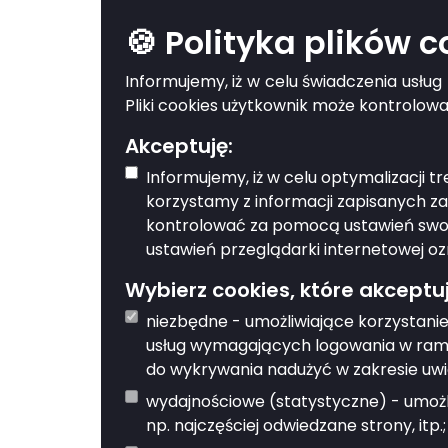
🍪 Polityka plików 
Informacja o stanie sprawy
Informujemy, iż w celu świadczenia usłu
Gdzie można załatwi
Pliki cookies użytkownik może kontrolow
Akceptuję:
Informujemy, iż w celu optymalizacji 
Miejski Ośrodek Pomocy Społecznej
korzystamy z informacji zapisanych z
kontrolować za pomocą ustawień swoje
Urząd Gminy Biała Podlaska
ustawień przeglądarki internetowej oz
Wybierz cookies, które akceptuj
Urząd Miasta Biała Podlaska
niezbędne - umożliwiające korzystanie
usług wymagających logowania w rama
do wykrywania nadużyć w zakresie uwi
Powrót
wydajnościowe (statystyczne) - umożli
np. najczęściej odwiedzane strony, itp.;