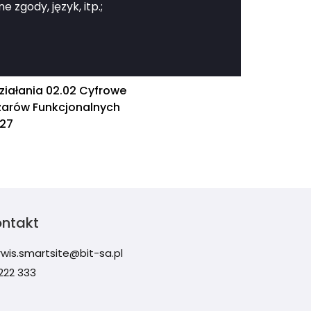
zgody, język, itp.;
ziałania 02.02 Cyfrowe
szarów Funkcjonalnych
027
ontakt
rwis.smartsite@bit-sa.pl
 222 333