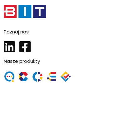
Poznaj nas
LinkedIn
Facebook
Nasze produkty
SmartSite Lupe
SmartSite CMS
SmartSite Organizator
SmartSite eKolejka
SmartSite eUsługi