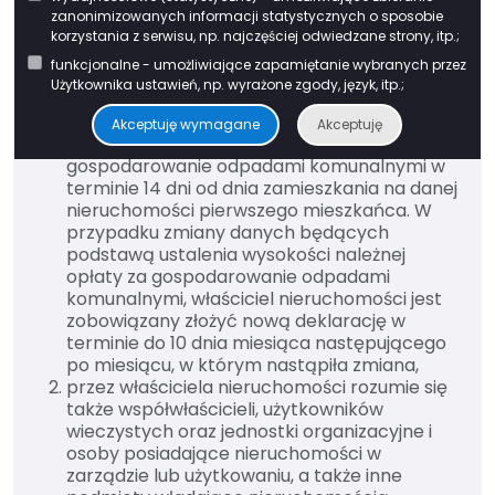
za gospodarowanie odpadami komunalnymi.
zanonimizowanych informacji statystycznych o sposobie
korzystania z serwisu, np. najczęściej odwiedzane strony, itp.;
funkcjonalne - umożliwiające zapamiętanie wybranych przez
UWAGI:
Użytkownika ustawień, np. wyrażone zgody, język, itp.;
właściciel nieruchomości jest obowiązany
Akceptuję wymagane
Akceptuję
złożyć deklarację o wysokości opłaty za
gospodarowanie odpadami komunalnymi w
terminie 14 dni od dnia zamieszkania na danej
nieruchomości pierwszego mieszkańca. W
przypadku zmiany danych będących
podstawą ustalenia wysokości należnej
opłaty za gospodarowanie odpadami
komunalnymi, właściciel nieruchomości jest
zobowiązany złożyć nową deklarację w
terminie do 10 dnia miesiąca następującego
po miesiącu, w którym nastąpiła zmiana,
przez właściciela nieruchomości rozumie się
także współwłaścicieli, użytkowników
wieczystych oraz jednostki organizacyjne i
osoby posiadające nieruchomości w
zarządzie lub użytkowaniu, a także inne