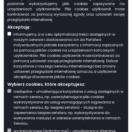
UCHWAŁA NR IX/66/2024 RADY GMINY BIAŁA
poziomie wykorzystujemy pliki cookies zapisywane na
PODLASKA z dnia 30 grudnia 2024 r. w sprawie
urządzeniach użytkowników. Pliki cookies użytkownik może
określenia wzoru deklaracji o wysokości
kontrolować za pomocą wyrażanej zgody oraz ustawień swojej
opłaty za gospodarowanie odpadami
przeglądarki internetowej.
komunalnymi składanej przez właściciela
Akceptuję:
nieruchomości oraz warunków i trybu
Informujemy, iż w celu optymalizacji treści dostępnych w
składania deklaracji za pomocą środków
naszym serwisie i dostosowania ich do Państwa
komunikacji elektronicznej,
indywidualnych potrzeb korzystamy z informacji zapisanych
UCHWAŁA NR VIII/50/2024 RADY GMINY BIAŁA
za pomocą plików cookies na urządzeniach końcowych
PODLASKA z dnia 26 listopada 2024 r. w
użytkowników. Pliki cookies użytkownik może kontrolować za
sprawie „Regulaminu utrzymania czystości i
pomocą ustawień swojej przeglądarki internetowej. Dalsze
porządku na terenie gminy Biała Podlaska”,
korzystanie z naszego serwisu internetowego bez zmiany
UCHWAŁA NR VIII 54 2024 RADY GMINY BIAŁA
ustawień przeglądarki internetowej oznacza, iż użytkownik
akceptuje stosowanie plików cookies.
PODLASKA UCHWAŁA NR VIII/54/2024 RADY
GMINY BIAŁA PODLASKA z dnia 26 listopada
Wybierz cookies, które akceptujesz:
2024 r. w sprawie określenia metody
niezbędne - umożliwiające korzystanie z usług dostępnych w
ustalenia opłaty za gospodarowanie
ramach serwisu, np. uwierzytelniające pliki cookies
odpadami komunalnymi oraz ustalenia stawki
wykorzystywane do usług wymagających logowania w
opłaty,
ramach serwisu, itp. bezpieczeństwa - służące do
UCHWAŁA NR VIII 55 2024 RADY GMINY BIAŁA
zapewnienia bezpieczeństwa, np. wykorzystywane do
wykrywania nadużyć w zakresie uwierzytelniania w ramach
PODLASKA UCHWAŁA NR VIII/55/2024 RADY
Serwisu;
GMINY BIAŁA PODLASKA z dnia 26 listopada
2024 r. w sprawie zwolnienia w części z opłaty
wydajnościowe (statystyczne) - umożliwiające zbieranie