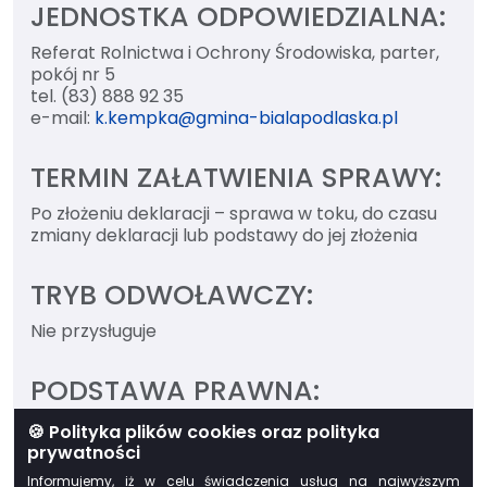
JEDNOSTKA ODPOWIEDZIALNA:
Referat Rolnictwa i Ochrony Środowiska, parter,
pokój nr 5
tel. (83) 888 92 35
e-mail:
k.kempka@gmina-bialapodlaska.pl
TERMIN ZAŁATWIENIA SPRAWY:
Po złożeniu deklaracji – sprawa w toku, do czasu
zmiany deklaracji lub podstawy do jej złożenia
TRYB ODWOŁAWCZY:
Nie przysługuje
PODSTAWA PRAWNA:
ustawa z dnia 13 września 2013 r. o utrzymaniu
🍪 Polityka plików cookies oraz polityka
czystości i porządku w gminach (Dz. U. z 2022
prywatności
r. poz. 2519 z późn. zm.),
Informujemy, iż w celu świadczenia usług na najwyższym