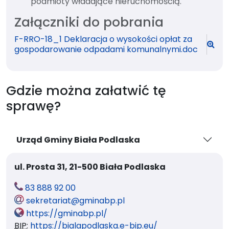
podmioty władające nieruchomością.
Załączniki do pobrania
F-RRO-18_1 Deklaracja o wysokości opłat za
P
gospodarowanie odpadami komunalnymi.doc
o
d
g
l
Gdzie można załatwić tę
ą
sprawę?
d
p
l
i
Urząd Gminy Biała Podlaska
k
u
ul. Prosta 31, 21-500 Biała Podlaska
t
83 888 92 00
e
e
sekretariat@gminabp.pl
l
-
w
https://gminabp.pl/
.
m
w
BIP
:
https://bialapodlaska.e-bip.eu/