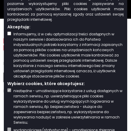
Deklaracja dostępności
poziomie wykorzystujemy pliki cookies zapisywane na
Regulamin
urządzeniach użytkowników. Pliki cookies użytkownik może
kontrolować za pomocą wyrażanej zgody oraz ustawień swojej
przeglądarki internetowej.
Akceptuję:
© 2026 BIT
Informujemy, iż w celu optymalizacji treści dostępnych w
naszym serwisie i dostosowania ich do Państwa
indywidualnych potrzeb korzystamy z informacji zapisanych
za pomocą plików cookies na urządzeniach końcowych
użytkowników. Pliki cookies użytkownik może kontrolować za
pomocą ustawień swojej przeglądarki internetowej. Dalsze
Poznaj nas
korzystanie z naszego serwisu internetowego bez zmiany
ustawień przeglądarki internetowej oznacza, iż użytkownik
LinkedIn
Facebook
akceptuje stosowanie plików cookies.
Wybierz cookies, które akceptujesz:
Nasze produkty
niezbędne - umożliwiające korzystanie z usług dostępnych w
ramach serwisu, np. uwierzytelniające pliki cookies
wykorzystywane do usług wymagających logowania w
SmartSite Lupe
SmartSite CMS
SmartSite Organizator
SmartSite eKolejka
SmartSite eUsługi
ramach serwisu, itp. bezpieczeństwa - służące do
zapewnienia bezpieczeństwa, np. wykorzystywane do
wykrywania nadużyć w zakresie uwierzytelniania w ramach
Serwisu;
wydajnościowe (statystyczne) - umożliwiające zbieranie