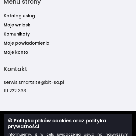
Menu strony
Katalog usług
Moje wnioski
Komunikaty
Moje powiadomienia
Moje konto
Kontakt
serwis.smartsite@bit-sa.pl
111 222 333
Start
🍪 Polityka plików cookies oraz polityka
prywatności
Instrukcja obsługi dla klienta e-usług
Informujemy, iż w celu świadczenia usług na najwyższym