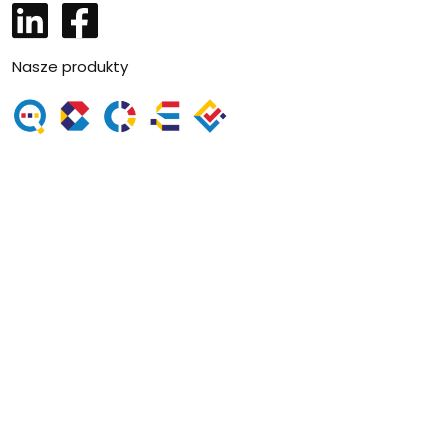
LinkedIn
Facebook
Nasze produkty
SmartSite Lupe
SmartSite CMS
SmartSite Organizator
SmartSite eKolejka
SmartSite eUsługi