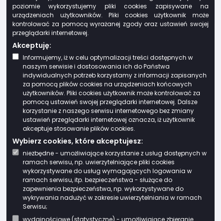
poziomie wykorzystujemy pliki cookies zapisywane na
urządzeniach użytkowników. Pliki cookies użytkownik może
kontrolować za pomocą wyrażanej zgody oraz ustawień swojej
przeglądarki internetowej.
Miejski Ośrodek Pomocy Społecznej
Akceptuję:
Informujemy, iż w celu optymalizacji treści dostępnych w
naszym serwisie i dostosowania ich do Państwa
indywidualnych potrzeb korzystamy z informacji zapisanych
za pomocą plików cookies na urządzeniach końcowych
użytkowników. Pliki cookies użytkownik może kontrolować za
pomocą ustawień swojej przeglądarki internetowej. Dalsze
korzystanie z naszego serwisu internetowego bez zmiany
ustawień przeglądarki internetowej oznacza, iż użytkownik
akceptuje stosowanie plików cookies.
Wybierz cookies, które akceptujesz:
niezbędne - umożliwiające korzystanie z usług dostępnych w
ramach serwisu, np. uwierzytelniające pliki cookies
wykorzystywane do usług wymagających logowania w
ramach serwisu, itp. bezpieczeństwa - służące do
zapewnienia bezpieczeństwa, np. wykorzystywane do
wykrywania nadużyć w zakresie uwierzytelniania w ramach
Serwisu;
wydajnościowe (statystyczne) - umożliwiające zbieranie