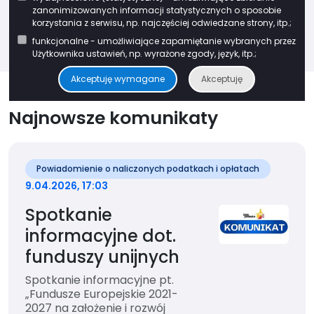
zanonimizowanych informacji statystycznych o sposobie
korzystania z serwisu, np. najczęściej odwiedzane strony, itp.;
funkcjonalne - umożliwiające zapamiętanie wybranych przez
Użytkownika ustawień, np. wyrażone zgody, język, itp.;
Akceptuję wymagane
Akceptuję
Najnowsze komunikaty
Powiadomienie o naliczonych podatkach i opłatach
9.04.2026, 17:03
Spotkanie
informacyjne dot.
funduszy unijnych
Spotkanie informacyjne pt.
„Fundusze Europejskie 2021-
2027 na założenie i rozwój